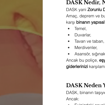
DASK Nedir, N
DASK yani 
Zorunlu 
Amaç, deprem ve buna
karşı 
binanın yapısal
Temel,
Duvarlar,
Tavan ve taban,
Merdivenler,
Asansör, sığınak
Ancak bu poliçe, 
eşy
giderlerinizi
 karşılam
DASK Neden Ye
DASK, binanın taşıyıcı
Ancak: