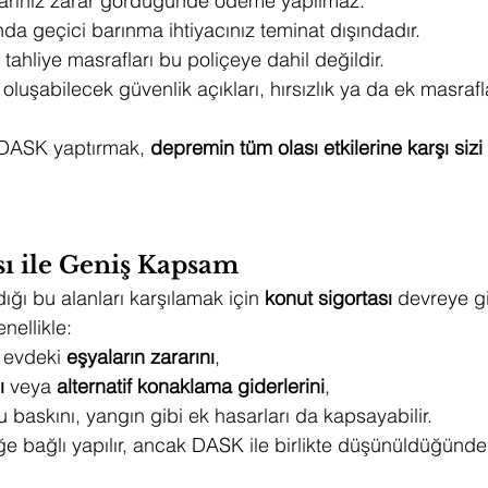
larınız zarar gördüğünde ödeme yapılmaz.
ında geçici barınma ihtiyacınız teminat dışındadır.
 tahliye masrafları bu poliçeye dahil değildir.
luşabilecek güvenlik açıkları, hırsızlık ya da ek masrafl
DASK yaptırmak, 
depremin tüm olası etkilerine karşı sizi
sı ile Geniş Kapsam
ığı bu alanları karşılamak için 
konut sigortası
 devreye gi
enellikle:
 evdeki 
eşyaların zararını
,
ı
 veya 
alternatif konaklama giderlerini
,
u baskını, yangın gibi ek hasarları da kapsayabilir.
eğe bağlı yapılır, ancak DASK ile birlikte düşünüldüğünde