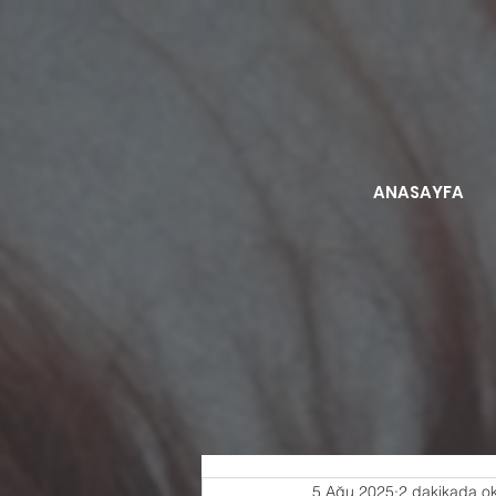
ANASAYFA
5 Ağu 2025
2 dakikada o