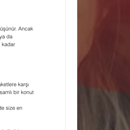
düşünür. Ancak 
 ya da 
 kadar 
ketlere karşı 
samlı bir konut 
de size en 