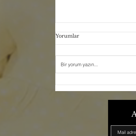
Yorumlar
Bir yorum yazın...
İş Yerinizde
Karşılaşabileceğiniz 5
Büyük Risk ve Sigortayla
Önlemenin Yolları
A