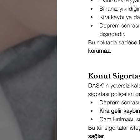
Evinizdeki eşya
Binanız yıkıldığ
Kira kaybı ya da
Deprem sonrası o
dışındadır.
Bu noktada sadece 
korumaz.
Konut Sigorta
DASK’ın yetersiz kald
sigortası poliçeleri g
Deprem sonrası
Kira gelir kaybın
Cam kırılması, s
Bu tür sigortalar ist
sağlar.