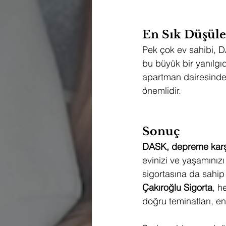
En Sık Düşüle
Pek çok ev sahibi, D
bu büyük bir yanılgıdı
apartman dairesinde o
önemlidir.
Sonuç
DASK, depreme karşı 
evinizi ve yaşamınız
sigortasına da sahip 
Çakıroğlu Sigorta
, h
doğru teminatları, en