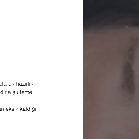
rak hazırlıklı 
klına şu temel 
n eksik kaldığı 