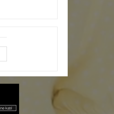
 İçin Seyahat
rtası Zorunlu Mu?
ine katıl