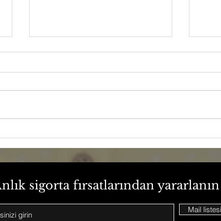
Doğal Afetlere Karşı En
Vize
Güvenilir Sigorta
Sigo
Çözümleri
nlık sigorta fırsatlarından yararlanın
Mail listes