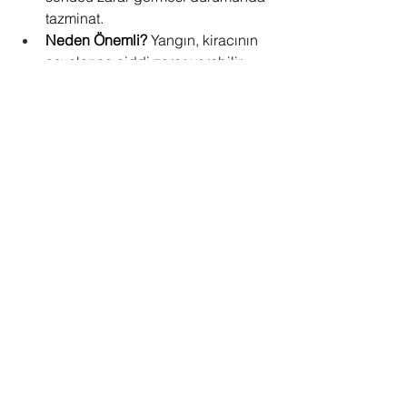
tazminat.
Neden Önemli?
 Yangın, kiracının 
eşyalarına ciddi zarar verebilir. 
Yangın sigortası, kiracının maddi 
kayıplarını karşılamasına yardımcı 
olur.
Sonuç:
Kiracılar, çeşitli sigorta türleriyle 
kendilerini ve eşyalarını koruyabilirler. 
Çakıroğlu Sigorta
 olarak, kiracılara 
özel sigorta çözümleri sunuyor, riskleri 
en aza indirgemeleri için yardımcı 
oluyoruz. Kiracı olarak ihtiyaç 
duyduğunuz sigorta poliçeleri 
hakkında daha fazla bilgi almak için 
bizimle iletişime geçebilirsiniz!