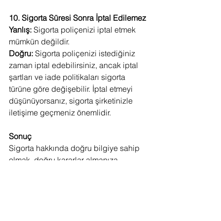
10. Sigorta Süresi Sonra İptal Edilemez
Yanlış:
 Sigorta poliçenizi iptal etmek 
mümkün değildir.
Doğru:
 Sigorta poliçenizi istediğiniz 
zaman iptal edebilirsiniz, ancak iptal 
şartları ve iade politikaları sigorta 
türüne göre değişebilir. İptal etmeyi 
düşünüyorsanız, sigorta şirketinizle 
iletişime geçmeniz önemlidir.
Sonuç
Sigorta hakkında doğru bilgiye sahip 
olmak, doğru kararlar almanıza 
yardımcı olur. Sigorta dünyasında 
sıkça karşılaşılan bu yanlış 
anlamalardan kaçınarak, ihtiyaçlarınıza 
uygun ve güvenli bir poliçe 
seçebilirsiniz. 
Çakıroğlu Sigorta
 olarak, 