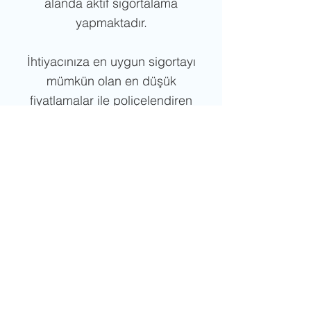
alanda aktif sigortalama
yapmaktadır.
İhtiyacınıza en uygun sigortayı
mümkün olan en düşük
fiyatlamalar ile poliçelendiren
Çakıroğlu Sigorta Sultanbeyli Çakır
Grup Merkez Plaza'da ve dijital
platformlarda size en uygun
sigorta poliçesini oluşturmak için
hazır.
Anlık sigorta fırsatlarından
yararlanın